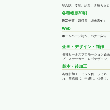
ジ
記念誌、要覧、紀要、各種カタロ
ャ
ン
各種帳票印刷
プ
す
複写伝票（領収書、請求書他）、
る
Web
た
め
ホームページ制作、バナー広告
の
ナ
ビ
企画・デザイン・制作
ゲ
各種セールスプロモーション企画
ー
プ、ステッカー、ロゴデザイン、
シ
ョ
製本・後加工
ン
ス
各種折加工、ミシン目、ラミネー
キ
れ、無線綴じ、中綴じ、仕分け、
ッ
プ
で
す。
本
文