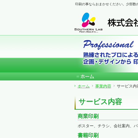
サ
フ
印刷の事ならおまかせください。少部数
本
グ
本
イ
ッ
文
ロ
文
ド
タ
と
ー
の
メ
ー
グ
バ
エ
ニ
の
ロ
ル
リ
ュ
エ
ー
メ
ア
ー
リ
バ
ニ
で
の
ア
ル
ュ
す。
エ
で
メ
ー
リ
す。
ニ
の
ア
ュ
エ
で
ー・
リ
す。
サ
ア
イ
で
ド
す。
ホーム
事業内容
サービス内
メ
ニ
サービス内容
ュ
ー・
フ
商業印刷
ッ
タ
ポスター、チラシ、会社案内、パ
ー
へ
書籍印刷